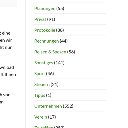
Planungen
(55)
Privat
(91)
Protokolle
(88)
t eine
len wir
Rechnungen
(44)
ht nur
Reisen & Spesen
(56)
Sonstiges
(141)
ownload
Sport
(46)
fft Ihnen
Steuern
(21)
ch von
Tipps
(1)
em
Unternehmen
(552)
Verein
(17)
Zeitpläne
(252)