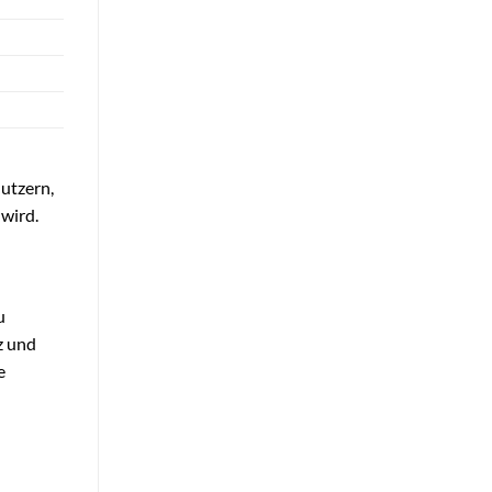
utzern,
 wird.
u
z und
e