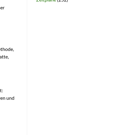
ser
ethode,
atte,
t:
ren und