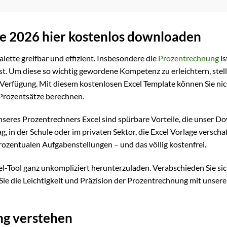
ge 2026 hier kostenlos downloaden
lette greifbar und effizient. Insbesondere die
Prozentrechnung
is
ist. Um diese so wichtig gewordene Kompetenz zu erleichtern, stel
Verfügung. Mit diesem kostenlosen Excel Template können Sie nic
 Prozentsätze berechnen.
seres Prozentrechners Excel sind spürbare Vorteile, die unser D
, in der Schule oder im privaten Sektor, die Excel Vorlage verscha
prozentualen Aufgabenstellungen – und das völlig kostenfrei.
cel-Tool ganz unkompliziert herunterzuladen. Verabschieden Sie si
 die Leichtigkeit und Präzision der Prozentrechnung mit unser
ng verstehen