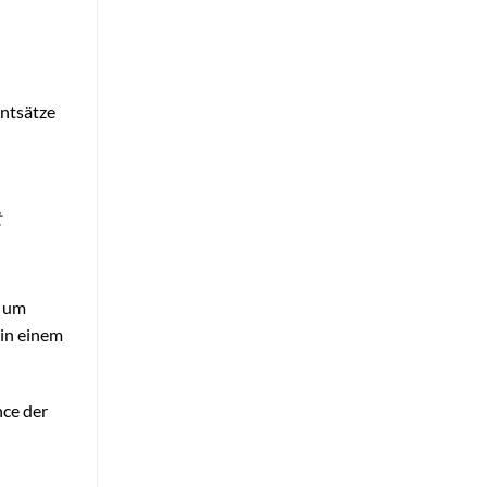
entsätze
t
, um
 in einem
nce der