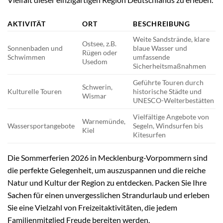
AKTIVITÄT
ORT
BESCHREIBUNG
Weite Sandstrände, klare
Ostsee, z.B.
Sonnenbaden und
blaue Wasser und
Rügen oder
Schwimmen
umfassende
Usedom
Sicherheitsmaßnahmen
Geführte Touren durch
Schwerin,
Kulturelle Touren
historische Städte und
Wismar
UNESCO-Welterbestätten
Vielfältige Angebote von
Warnemünde,
Wassersportangebote
Segeln, Windsurfen bis
Kiel
Kitesurfen
Die Sommerferien 2026 in Mecklenburg-Vorpommern sind
die perfekte Gelegenheit, um auszuspannen und die reiche
Natur und Kultur der Region zu entdecken. Packen Sie Ihre
Sachen für einen unvergesslichen Strandurlaub und erleben
Sie eine Vielzahl von Freizeitaktivitäten, die jedem
Familienmitglied Freude bereiten werden.