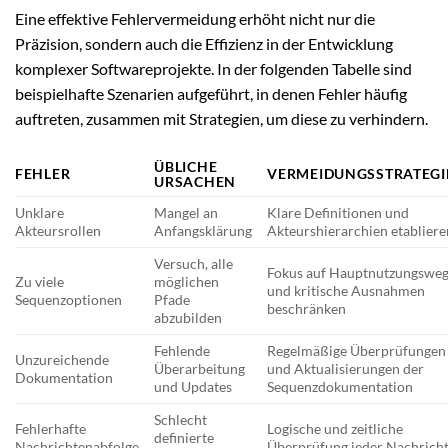
Eine effektive Fehlervermeidung erhöht nicht nur die
Präzision, sondern auch die Effizienz in der Entwicklung
komplexer Softwareprojekte. In der folgenden Tabelle sind
beispielhafte Szenarien aufgeführt, in denen Fehler häufig
auftreten, zusammen mit Strategien, um diese zu verhindern.
ÜBLICHE
FEHLER
VERMEIDUNGSSTRATEGI
URSACHEN
Unklare
Mangel an
Klare Definitionen und
Akteursrollen
Anfangsklärung
Akteurshierarchien etabliere
Versuch, alle
Fokus auf Hauptnutzungswe
Zu viele
möglichen
und kritische Ausnahmen
Sequenzoptionen
Pfade
beschränken
abzubilden
Fehlende
Regelmäßige Überprüfungen
Unzureichende
Überarbeitung
und Aktualisierungen der
Dokumentation
und Updates
Sequenzdokumentation
Schlecht
Fehlerhafte
Logische und zeitliche
definierte
Nachrichtenabfolge
Überprüfung jeder Nachrich