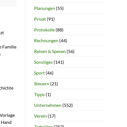
Planungen
(55)
Privat
(91)
Protokolle
(88)
tzt
Rechnungen
(44)
e Familie
Reisen & Spesen
(56)
n
Sonstiges
(141)
Sport
(46)
Steuern
(21)
chichte
Tipps
(1)
Unternehmen
(552)
-Vorlage
Verein
(17)
e Hand
Zeitpläne
(252)