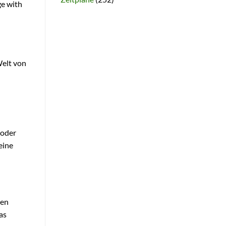
ge with
Welt von
 oder
eine
ren
as