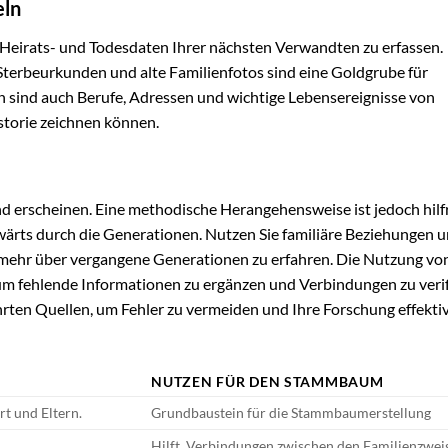
eln
 Heirats- und Todesdaten Ihrer nächsten Verwandten zu erfassen.
erbeurkunden und alte Familienfotos sind eine Goldgrube für
ind auch Berufe, Adressen und wichtige Lebensereignisse von
istorie zeichnen können.
d erscheinen. Eine methodische Herangehensweise ist jedoch hilfr
ckwärts durch die Generationen. Nutzen Sie familiäre Beziehungen 
 mehr über vergangene Generationen zu erfahren. Die Nutzung vo
 um fehlende Informationen zu ergänzen und Verbindungen zu verif
ten Quellen, um Fehler zu vermeiden und Ihre Forschung effektiv
NUTZEN FÜR DEN STAMMBAUM
rt und Eltern.
Grundbaustein für die Stammbaumerstellung
Hilft, Verbindungen zwischen den Familienzwei