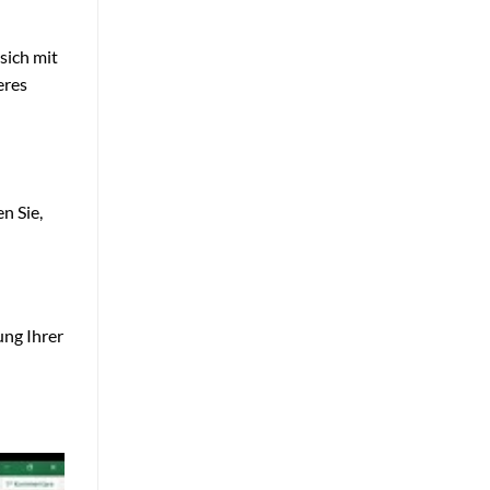
sich mit
eres
n Sie,
ung Ihrer