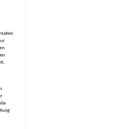
ntafeln
nur
nen
men
lt.
n
er
lle
llung