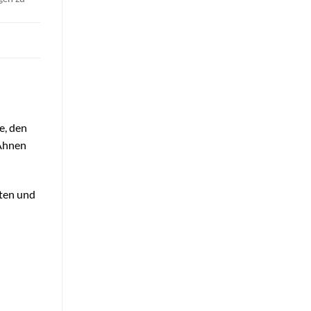
e, den
 Ahnen
lten und