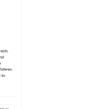
eich.
und
n
izieren.
 zu
gen zu