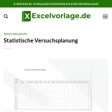
Zum
3.500 EXCEL VORLAGEN KOSTENLOS ZUM DOWNLOAD
Inhalt
springen
BERECHNUNGEN
Statistische Versuchsplanung