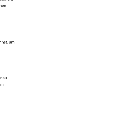
nnen
annst, um
enau
nem