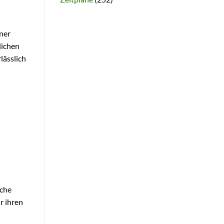
iner
lichen
lässlich
iche
r ihren