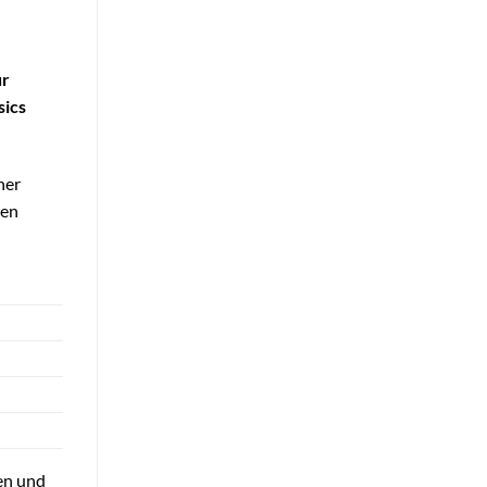
ür
sics
her
den
en und