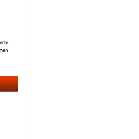
n
ierte
mmen