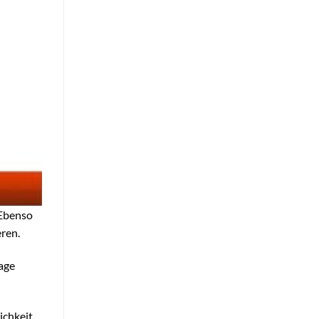
 Ebenso
eren.
age
ichkeit,