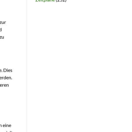
zur
d
zu
e. Dies
erden.
ieren
h eine