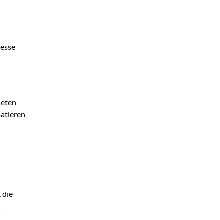
zesse
ieten
matieren
 die
s