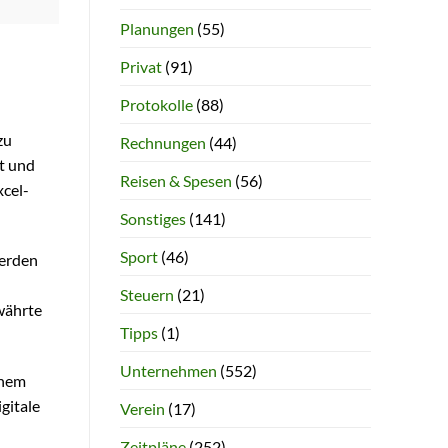
Planungen
(55)
Privat
(91)
Protokolle
(88)
zu
Rechnungen
(44)
t und
Reisen & Spesen
(56)
cel-
Sonstiges
(141)
Sport
(46)
werden
Steuern
(21)
währte
Tipps
(1)
Unternehmen
(552)
inem
gitale
Verein
(17)
Zeitpläne
(252)