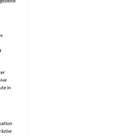
gezielte
es
d
ter
sive
ute in
kation
räzise