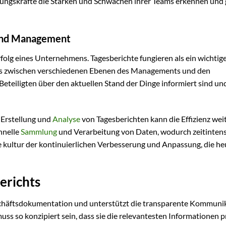
ungskräfte die Stärken und Schwächen ihrer Teams erkennen und 
und Management
rfolg eines Unternehmens. Tagesberichte fungieren als ein wichtig
ss zwischen verschiedenen Ebenen des Managements und den
le Beteiligten über den aktuellen Stand der Dinge informiert sind un
 Erstellung und
Analyse
von Tagesberichten kann die Effizienz wei
chnelle
Sammlung
und Verarbeitung von Daten, wodurch zeitinten
e kultur der kontinuierlichen Verbesserung und Anpassung, die he
erichts
Geschäftsdokumentation und unterstützt die transparente Kommuni
ss so konzipiert sein, dass sie die relevantesten Informationen p