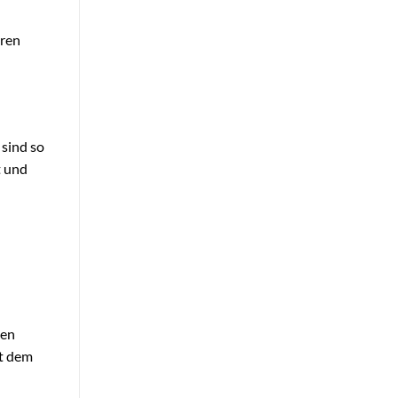
hren
 sind so
t und
gen
it dem