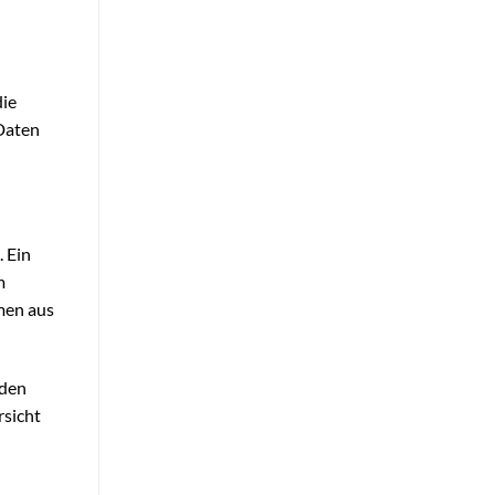
die
 Daten
 Ein
m
men aus
rden
rsicht