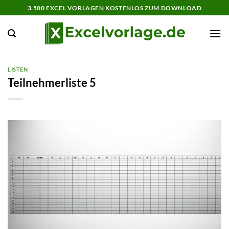
Zum
3.500 EXCEL VORLAGEN KOSTENLOS ZUM DOWNLOAD
Inhalt
springen
LISTEN
Teilnehmerliste 5