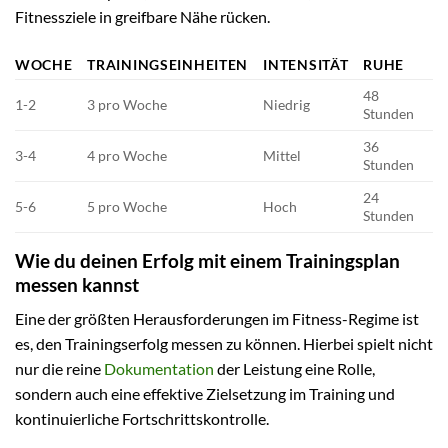
Fitnessziele in greifbare Nähe rücken.
WOCHE
TRAININGSEINHEITEN
INTENSITÄT
RUHE
48
1-2
3 pro Woche
Niedrig
Stunden
36
3-4
4 pro Woche
Mittel
Stunden
24
5-6
5 pro Woche
Hoch
Stunden
Wie du deinen Erfolg mit einem Trainingsplan
messen kannst
Eine der größten Herausforderungen im Fitness-Regime ist
es, den Trainingserfolg messen zu können. Hierbei spielt nicht
nur die reine
Dokumentation
der Leistung eine Rolle,
sondern auch eine effektive Zielsetzung im Training und
kontinuierliche Fortschrittskontrolle.