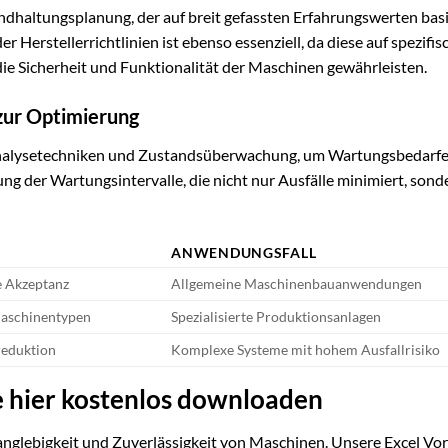
dhaltungsplanung, der auf breit gefassten Erfahrungswerten bas
er Herstellerrichtlinien ist ebenso essenziell, da diese auf spezifi
e Sicherheit und Funktionalität der Maschinen gewährleisten.
zur Optimierung
nanalysetechniken und Zustandsüberwachung, um Wartungsbedarf
ng der Wartungsintervalle, die nicht nur Ausfälle minimiert, sond
ANWENDUNGSFALL
e Akzeptanz
Allgemeine Maschinenbauanwendungen
Maschinentypen
Spezialisierte Produktionsanlagen
reduktion
Komplexe Systeme mit hohem Ausfallrisiko
e hier kostenlos downloaden
anglebigkeit und Zuverlässigkeit von Maschinen. Unsere Excel Vor