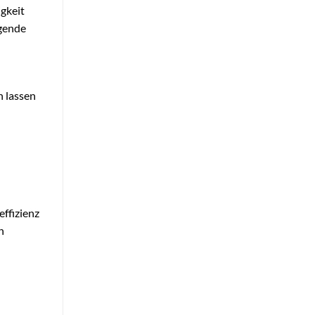
gkeit
ugende
n lassen
ffizienz
n