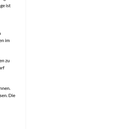
ge ist
n
en im
en zu
arf
innen.
sen. Die