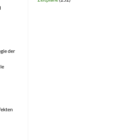
d
gie der
le
fekten