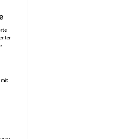
e
erte
enter
e
 mit
ieren