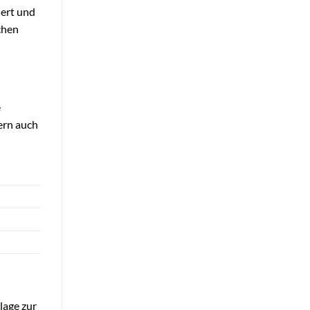
iert und
schen
e
ern auch
lage zur