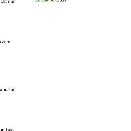
icht nur
s
n zum
 und zur
cherheit