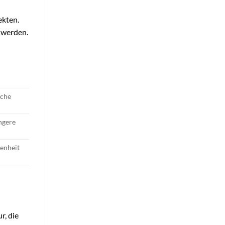
ekten.
n werden.
iche
ngere
enheit
r, die