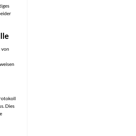
tiges
eider
lle
t von
rweisen
rotokoll
ss. Dies
re