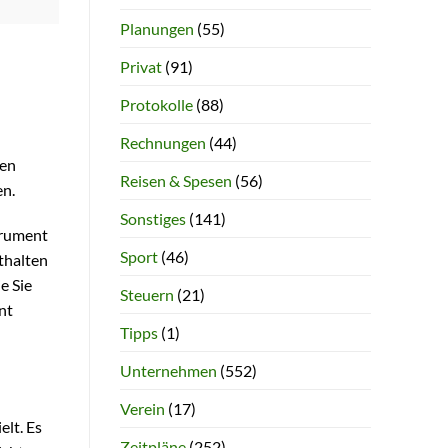
Planungen
(55)
Privat
(91)
Protokolle
(88)
Rechnungen
(44)
ten
Reisen & Spesen
(56)
en.
Sonstiges
(141)
trument
Sport
(46)
sthalten
e Sie
Steuern
(21)
nt
Tipps
(1)
Unternehmen
(552)
Verein
(17)
lt. Es
Zeitpläne
(252)