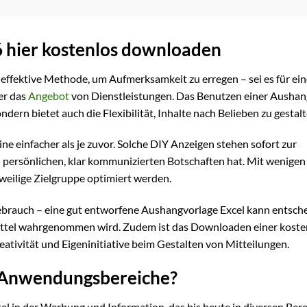
6 hier kostenlos downloaden
r effektive Methode, um Aufmerksamkeit zu erregen – sei es für ei
er das
Angebot
von Dienstleistungen. Das Benutzen einer Aushan
dern bietet auch die Flexibilität, Inhalte nach Belieben zu gestalt
line einfacher als je zuvor. Solche DIY Anzeigen stehen sofort zur
n persönlichen, klar kommunizierten Botschaften hat. Mit wenigen
jeweilige Zielgruppe optimiert werden.
ebrauch – eine gut entworfene Aushangvorlage Excel kann entsch
ßzettel wahrgenommen wird. Zudem ist das Downloaden einer kost
eativität und Eigeninitiative beim Gestalten von Mitteilungen.
e Anwendungsbereiche?
el in der Werbung und Information, das bis heute in diversen Ber