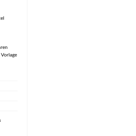
tel
hren
l Vorlage
s