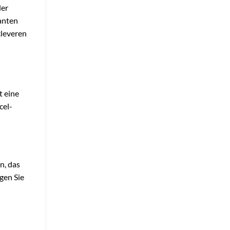
der
anten
cleveren
t eine
cel-
n, das
gen Sie