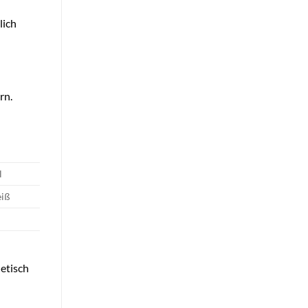
lich
rn.
l
eiß
hetisch