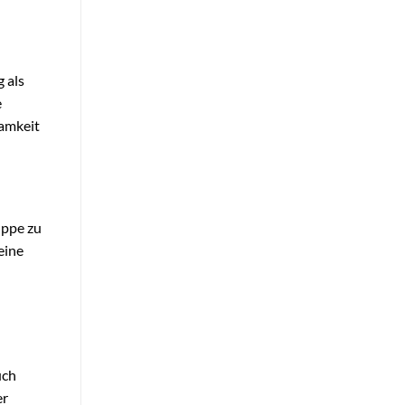
 als
e
samkeit
uppe zu
eine
uch
er