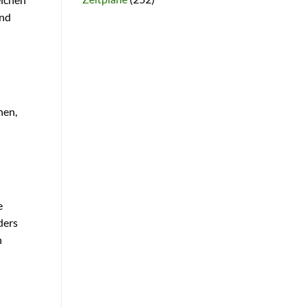
und
nen,
e
ders
n