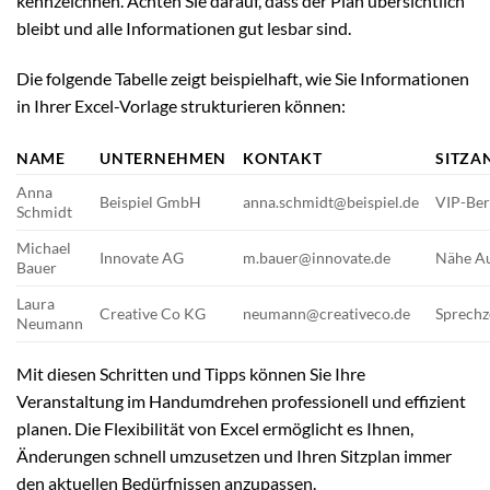
kennzeichnen. Achten Sie darauf, dass der Plan übersichtlich
bleibt und alle Informationen gut lesbar sind.
Die folgende Tabelle zeigt beispielhaft, wie Sie Informationen
in Ihrer Excel-Vorlage strukturieren können:
NAME
UNTERNEHMEN
KONTAKT
SITZA
Anna
Beispiel GmbH
anna.schmidt@beispiel.de
VIP-Ber
Schmidt
Michael
Innovate AG
m.bauer@innovate.de
Nähe A
Bauer
Laura
Creative Co KG
neumann@creativeco.de
Sprech
Neumann
Mit diesen Schritten und Tipps können Sie Ihre
Veranstaltung im Handumdrehen professionell und effizient
planen. Die Flexibilität von Excel ermöglicht es Ihnen,
Änderungen schnell umzusetzen und Ihren Sitzplan immer
den aktuellen Bedürfnissen anzupassen.