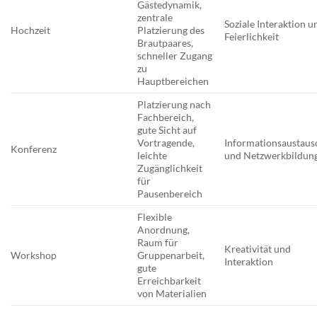
Gästedynamik,
zentrale
Soziale Interaktion u
Hochzeit
Platzierung des
Feierlichkeit
Brautpaares,
schneller Zugang
zu
Hauptbereichen
Platzierung nach
Fachbereich,
gute Sicht auf
Vortragende,
Informationsaustaus
Konferenz
leichte
und Netzwerkbildun
Zugänglichkeit
für
Pausenbereich
Flexible
Anordnung,
Raum für
Kreativität und
Workshop
Gruppenarbeit,
Interaktion
gute
Erreichbarkeit
von Materialien