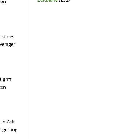
ion
nkt des
 weniger
ugriff
ten
le Zeit
teigerung