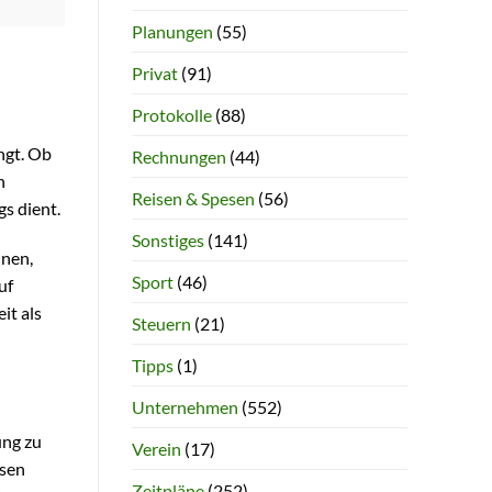
Planungen
(55)
Privat
(91)
Protokolle
(88)
ngt. Ob
Rechnungen
(44)
n
Reisen & Spesen
(56)
gs dient.
Sonstiges
(141)
hnen,
Sport
(46)
uf
it als
Steuern
(21)
Tipps
(1)
Unternehmen
(552)
ung zu
Verein
(17)
ssen
Zeitpläne
(252)