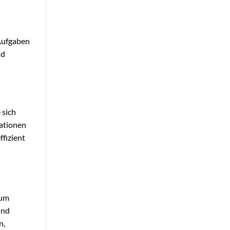
 Aufgaben
nd
 sich
mationen
ffizient
zum
ind
n,