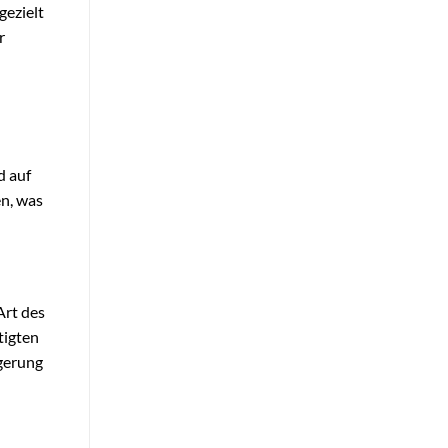
gezielt
r
d auf
n, was
Art des
tigten
igerung