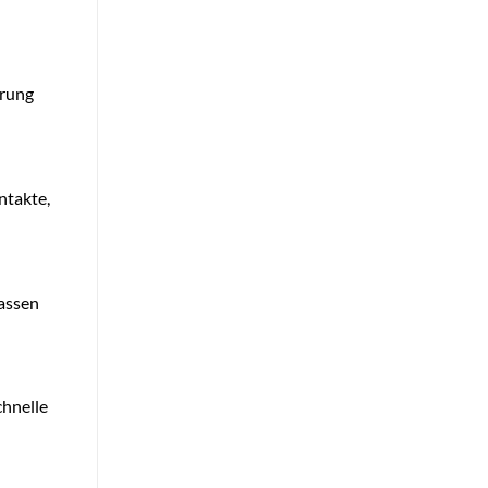
erung
ntakte,
passen
chnelle