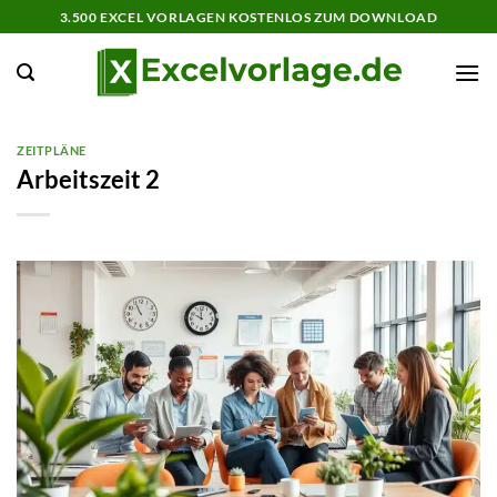
Zum
3.500 EXCEL VORLAGEN KOSTENLOS ZUM DOWNLOAD
Inhalt
springen
ZEITPLÄNE
Arbeitszeit 2