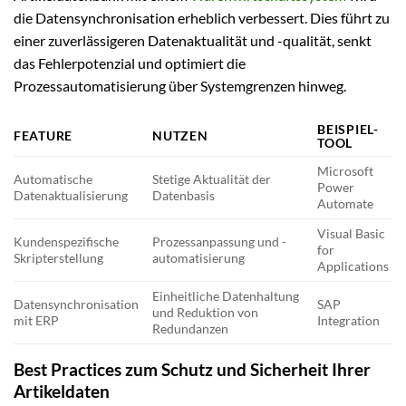
die Datensynchronisation erheblich verbessert. Dies führt zu
einer zuverlässigeren Datenaktualität und -qualität, senkt
das Fehlerpotenzial und optimiert die
Prozessautomatisierung über Systemgrenzen hinweg.
BEISPIEL-
FEATURE
NUTZEN
TOOL
Microsoft
Automatische
Stetige Aktualität der
Power
Datenaktualisierung
Datenbasis
Automate
Visual Basic
Kundenspezifische
Prozessanpassung und -
for
Skripterstellung
automatisierung
Applications
Einheitliche Datenhaltung
Datensynchronisation
SAP
und Reduktion von
mit ERP
Integration
Redundanzen
Best Practices zum Schutz und Sicherheit Ihrer
Artikeldaten