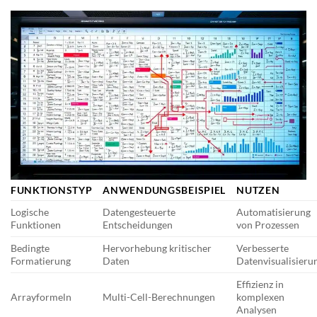
FUNKTIONSTYP
ANWENDUNGSBEISPIEL
NUTZEN
Logische
Datengesteuerte
Automatisierung
Funktionen
Entscheidungen
von Prozessen
Bedingte
Hervorhebung kritischer
Verbesserte
Formatierung
Daten
Datenvisualisieru
Effizienz in
Arrayformeln
Multi-Cell-Berechnungen
komplexen
Analysen