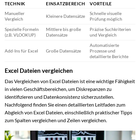
TECHNIK
EINSATZBEREICH
VORTEILE
Manueller
Schnelle visuelle
Kleinere Datensätze
Vergleich
Prüfung möglich
Spezielle Formeln
Mittlere bis große
Präzise Suchkriterien
(z.B. VLOOKUP)
Datensätze
und Vergleich
Automatisierte
Add-Ins für Excel
Große Datensätze
Prozesse und
detaillierte Berichte
Excel Dateien vergleichen
Das Vergleichen von Excel Dateien ist eine wichtige Fähigkeit
in vielen Geschäftsbereichen, um Diskrepanzen zu
identifizieren und Datenkonsistenz sicherzustellen.
Nachfolgend finden Sie einen detaillierten Leitfaden zum
Abgleich von Excel Dateien, einschließlich praktischer Tipps
zum Spalten vergleichen und Zeilen vergleichen.