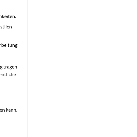
hkeiten.
stilen
rbeitung
g tragen
entliche
gen kann.