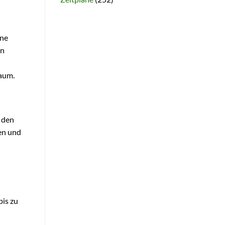
ine
en
raum.
u den
nen und
bis zu