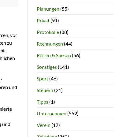
Planungen
(55)
Privat
(91)
Protokolle
(88)
rcen, vor
hten zu
Rechnungen
(44)
mit
Reisen & Spesen
(56)
chlichen
Sonstiges
(141)
Sport
(46)
e
eren und
Steuern
(21)
Tipps
(1)
mierte
Unternehmen
(552)
g und
Verein
(17)
Zeitpläne
(252)