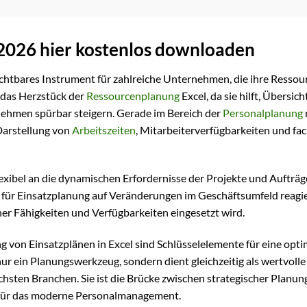
 2026 hier kostenlos downloaden
ichtbares Instrument für zahlreiche Unternehmen, die ihre Ressou
t das Herzstück der
Ressourcenplanung
Excel, da sie hilft, Übersic
rnehmen spürbar steigern. Gerade im Bereich der
Personalplanung
 Darstellung von
Arbeitszeiten
, Mitarbeiterverfügbarkeiten und fa
exibel an die dynamischen Erfordernisse der Projekte und Aufträg
 für Einsatzplanung auf Veränderungen im Geschäftsumfeld reagi
ner Fähigkeiten und Verfügbarkeiten eingesetzt wird.
 von Einsatzplänen in Excel sind Schlüsselelemente für eine opti
 nur ein Planungswerkzeug, sondern dient gleichzeitig als wertvolle
chsten Branchen. Sie ist die Brücke zwischen strategischer Planun
 für das moderne Personalmanagement.