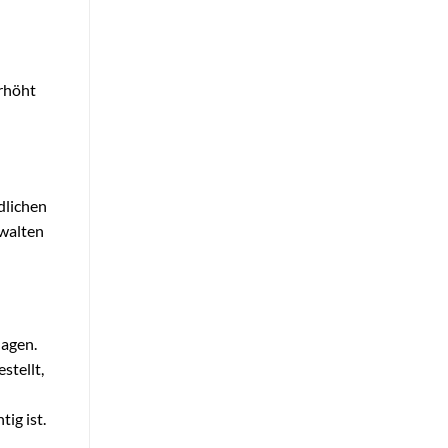
erhöht
dlichen
walten
nagen.
stellt,
ig ist.