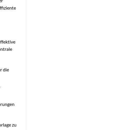
er
fiziente
ffektive
entrale
r die
e
derungen
orlage zu