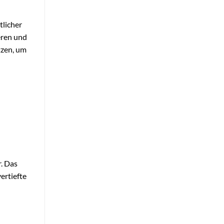
tlicher
eren und
tzen, um
r. Das
ertiefte