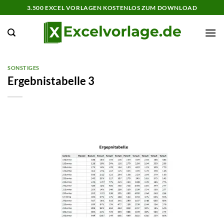
Zum
3.500 EXCEL VORLAGEN KOSTENLOS ZUM DOWNLOAD
Inhalt
springen
SONSTIGES
Ergebnistabelle 3