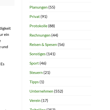
Planungen
(55)
Privat
(91)
Protokolle
(88)
digkeit
ur ein
Rechnungen
(44)
e
Reisen & Spesen
(56)
e und
Sonstiges
(141)
Sport
(46)
 Es
Steuern
(21)
Tipps
(1)
Unternehmen
(552)
Verein
(17)
Zeitpläne
(252)