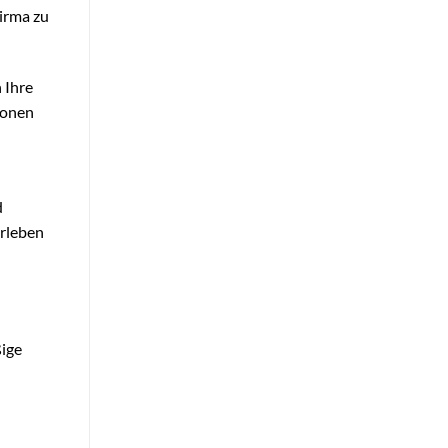
irma zu
 Ihre
tionen
d
erleben
ßige