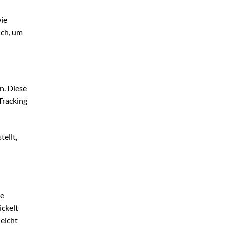
ie
ich, um
n. Diese
Tracking
ellt,
ge
ickelt
leicht