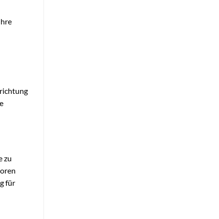
ihre
srichtung
le
e zu
toren
g für