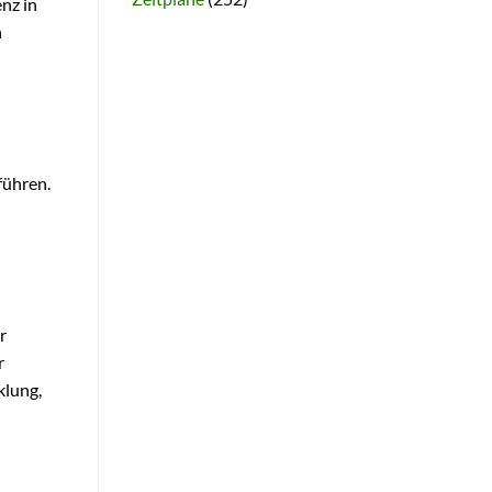
nz in
n
führen.
r
r
klung,