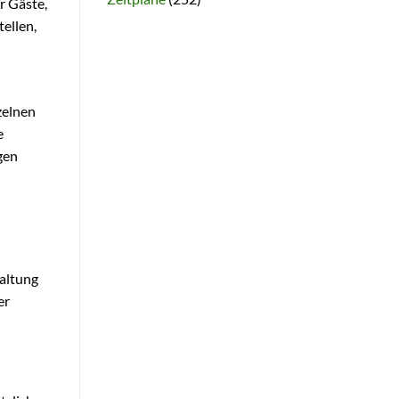
r Gäste,
ellen,
zelnen
e
gen
taltung
er