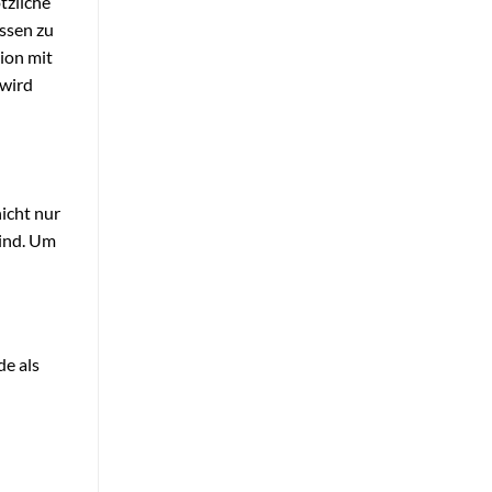
tzliche
ssen zu
ion mit
 wird
nicht nur
sind. Um
de als