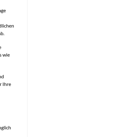
age
dlichen
b.
e
s wie
nd
r Ihre
nglich