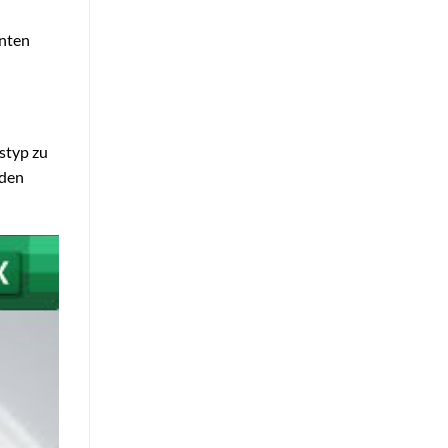
enten
styp zu
 den