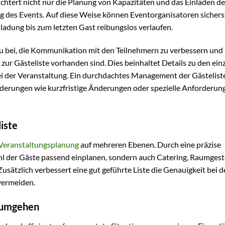
rleichtert nicht nur die Planung von Kapazitäten und das Einladen de
g des Events. Auf diese Weise können Eventorganisatoren sicherst
nladung bis zum letzten Gast reibungslos verlaufen.
azu bei, die Kommunikation mit den Teilnehmern zu verbessern und
n zur Gästeliste vorhanden sind. Dies beinhaltet Details zu den ein
bei der Veranstaltung. Ein durchdachtes Management der Gästelist
derungen wie kurzfristige Änderungen oder spezielle Anforderun
liste
Veranstaltungsplanung
auf mehreren Ebenen. Durch eine präzise
zahl der Gäste passend einplanen, sondern auch Catering, Raumges
sätzlich verbessert eine gut geführte Liste die Genauigkeit bei d
vermeiden.
e umgehen