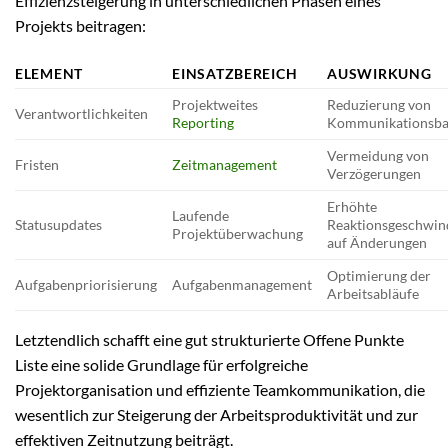
Effizienzsteigerung in unterschiedlichen Phasen eines
Projekts beitragen:
ELEMENT
EINSATZBEREICH
AUSWIRKUNG
Projektweites
Reduzierung von
Verantwortlichkeiten
Reporting
Kommunikationsba
Vermeidung von
Fristen
Zeitmanagement
Verzögerungen
Erhöhte
Laufende
Statusupdates
Reaktionsgeschwind
Projektüberwachung
auf Änderungen
Optimierung der
Aufgabenpriorisierung
Aufgabenmanagement
Arbeitsabläufe
Letztendlich schafft eine gut strukturierte Offene Punkte
Liste eine solide Grundlage für erfolgreiche
Projektorganisation und effiziente Teamkommunikation, die
wesentlich zur Steigerung der Arbeitsproduktivität und zur
effektiven Zeitnutzung beiträgt.