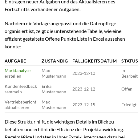
Eintragen neuer Aufgaben und das Aktualisieren des
Fortschritts vorhandener Aufgaben.
Nachdem die Vorlage angepasst und die Datenpflege
organisiert ist, zeigt die untenstehende Tabelle, wie eine
effizient gestaltete Offene Punkte Liste in Excel aussehen
könnte:
AUFGABE
ZUSTÄNDIG
FÄLLIGKEITSDATUM
STATU
Marktanalyse
Max
In
2023-12-10
erstellen
Mustermann
Bearbei
Kundenfeedback
Erika
2023-12-12
Offen
sammeln
Mustermann
Vertriebsbericht
Max
2023-12-15
Erledigt
aktualisieren
Mustermann
Diese Struktur hilft, die wichtigen Details im Blick zu
behalten und erhöht die Effizienz der Projektabwicklung.
Regelmäßige Updates in Ihrer Excel-Liste tragen dazu bei,