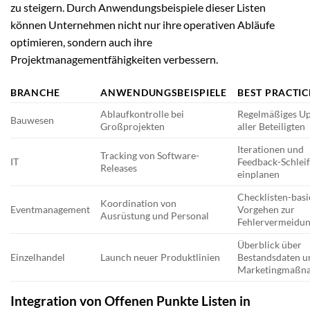
zu steigern. Durch Anwendungsbeispiele dieser Listen
können Unternehmen nicht nur ihre operativen Abläufe
optimieren, sondern auch ihre
Projektmanagementfähigkeiten verbessern.
BRANCHE
ANWENDUNGSBEISPIELE
BEST PRACTIC
Ablaufkontrolle bei
Regelmäßiges U
Bauwesen
Großprojekten
aller Beteiligten
Iterationen und
Tracking von Software-
IT
Feedback-Schlei
Releases
einplanen
Checklisten-basi
Koordination von
Eventmanagement
Vorgehen zur
Ausrüstung und Personal
Fehlervermeidu
Überblick über
Einzelhandel
Launch neuer Produktlinien
Bestandsdaten u
Marketingmaßn
Integration von Offenen Punkte Listen in