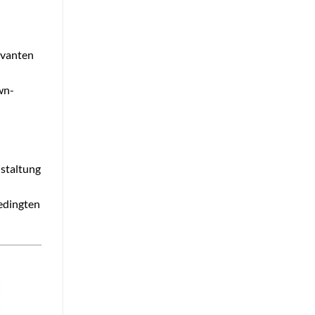
evanten
wn-
nstaltung
bedingten