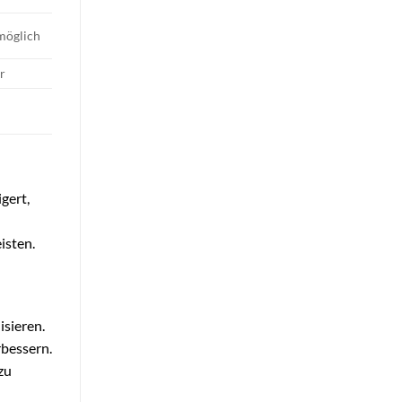
 möglich
r
gert,
isten.
isieren.
rbessern.
zu