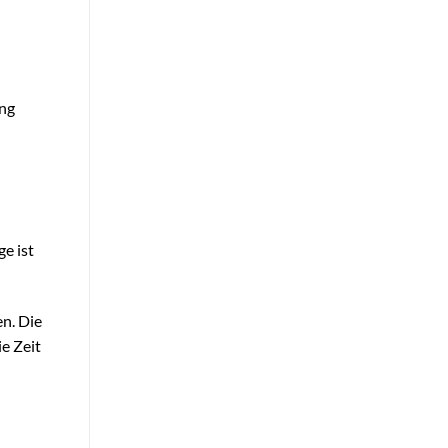
ung
e ist
n. Die
e Zeit