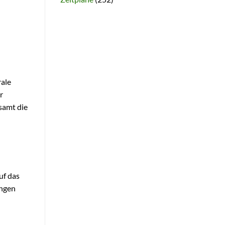
rale
r
samt die
uf das
ungen