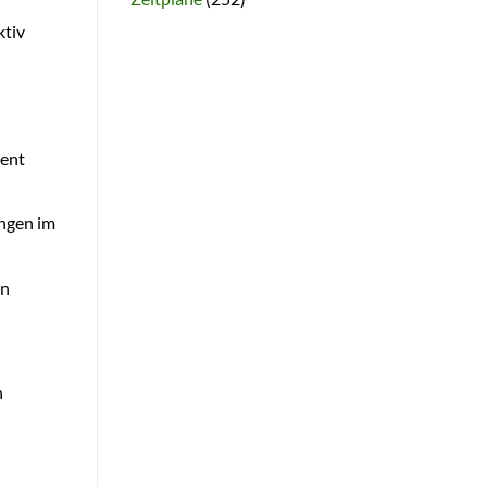
ktiv
ient
ungen im
en
n