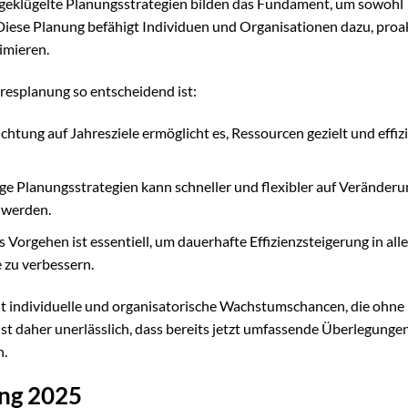
ausgeklügelte Planungsstrategien bilden das Fundament, um sowohl
. Diese Planung befähigt Individuen und Organisationen dazu, proa
imieren.
hresplanung so entscheidend ist:
chtung auf Jahresziele ermöglicht es, Ressourcen gezielt und effiz
ge Planungsstrategien kann schneller und flexibler auf Veränder
 werden.
s Vorgehen ist essentiell, um dauerhafte Effizienzsteigerung in all
 zu verbessern.
ht individuelle und organisatorische Wachstumschancen, die ohne
ist daher unerlässlich, dass bereits jetzt umfassende Überlegunge
n.
ung 2025