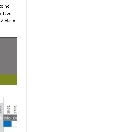
teine
itt zu
Ziele in