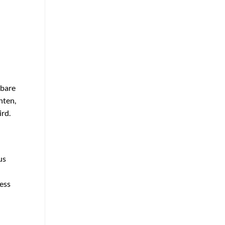
sbare
hten,
ird.
us
ess