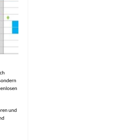
ich
 sondern
stenlosen
eren und
nd