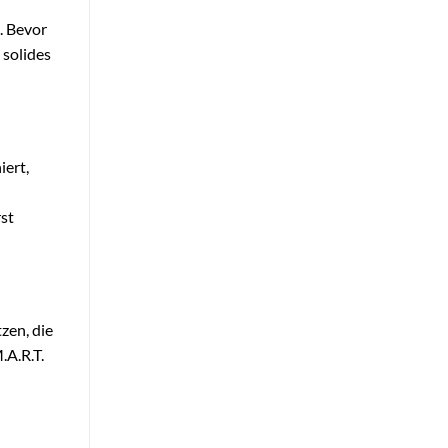
. Bevor
 solides
iert,
rst
tzen, die
.A.R.T.