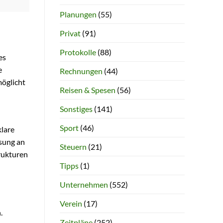
Planungen
(55)
Privat
(91)
Protokolle
(88)
es
e
Rechnungen
(44)
möglicht
Reisen & Spesen
(56)
Sonstiges
(141)
Sport
(46)
klare
ssung an
Steuern
(21)
trukturen
Tipps
(1)
Unternehmen
(552)
Verein
(17)
.
Zeitpläne
(252)