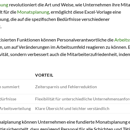
nung
revolutioniert die Art und Weise, wie Unternehmen ihre Mita
t für die
Monatsplanung
, ermöglicht diese Excel-Vorlage eine
nung, die auf die spezifischen Bedürfnisse verschiedener
.
atisierten Funktionen können Personalverantwortliche die
Arbeits
, um auf Veränderungen im Arbeitsumfeld reagieren zu können. E
vität, sondern verbessert auch die Mitarbeiterzufriedenheit, indem
VORTEIL
h summiert
Zeitersparnis und Fehlerreduktion
dürfnisse
Flexibilität für unterschiedliche Unternehmensanfo
Arbeitsverteilung
Klare Übersicht und leichter verständlich
onalplanung können Unternehmen eine fundierte Monatsplanung er
ig sicherstellt, dass genügend Personal für alle Schichten und Tät