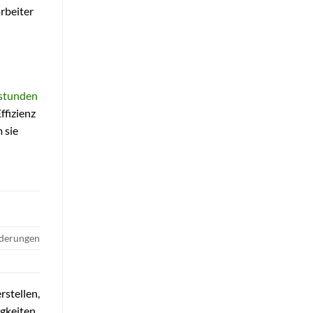
rbeiter
stunden
ffizienz
 sie
rderungen
stellen,
igkeiten