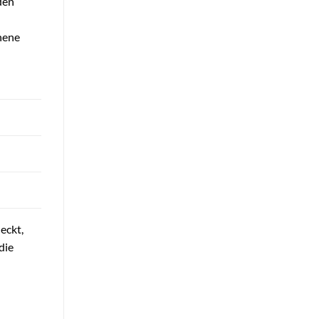
den
ehene
n
eckt,
die