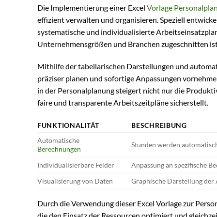
Die Implementierung einer Excel
Vorlage Personalpla
effizient verwalten und organisieren. Speziell entwickel
systematische und individualisierte Arbeitseinsatzpla
Unternehmensgrößen und Branchen zugeschnitten ist
Mithilfe der tabellarischen Darstellungen und autom
präziser planen und sofortige Anpassungen vornehmen
in der Personalplanung steigert nicht nur die Produkti
faire und transparente Arbeitszeitpläne sicherstellt.
FUNKTIONALITÄT
BESCHREIBUNG
Automatische
Stunden werden automatisc
Berechnungen
Individualisierbare Felder
Anpassung an spezifische Be
Visualisierung von Daten
Graphische Darstellung der 
Durch die Verwendung dieser Excel Vorlage zur Pers
die den Einsatz der Ressourcen optimiert und gleichzeit