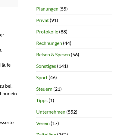
Planungen
(55)
Privat
(91)
Protokolle
(88)
ter
Rechnungen
(44)
,
Reisen & Spesen
(56)
läufe
Sonstiges
(141)
Sport
(46)
u bei,
Steuern
(21)
t nur ein
Tipps
(1)
Unternehmen
(552)
esserte
Verein
(17)
Zeitpläne
(252)