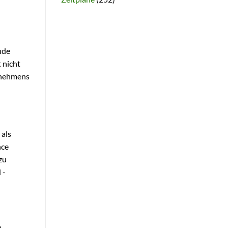
nde
 nicht
ernehmens
 als
nce
zu
 -