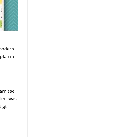
sondern
plan in
arnisse
ten, was
tigt