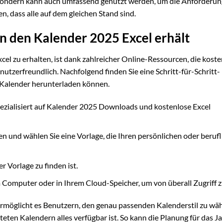
, sondern kann auch umfassend genutzt werden, um die Anforderu
n, dass alle auf dem gleichen Stand sind.
 den Kalender 2025 Excel erhält
l zu erhalten, ist dank zahlreicher Online-Ressourcen, die koste
utzerfreundlich. Nachfolgend finden Sie eine Schritt-für-Schritt-
el Kalender herunterladen können.
pezialisiert auf Kalender 2025 Downloads und kostenlose Excel
n und wählen Sie eine Vorlage, die Ihren persönlichen oder beruf
r Vorlage zu finden ist.
m Computer oder in Ihrem Cloud-Speicher, um von überall Zugriff 
ermöglicht es Benutzern, den genau passenden Kalenderstil zu wäh
lteten Kalendern alles verfügbar ist. So kann die Planung für das 