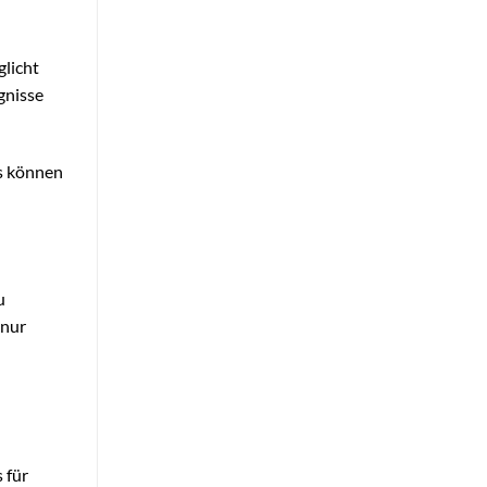
glicht
gnisse
s können
u
 nur
 für