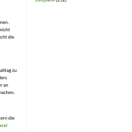
nnen.
nicht
cht die
alltag zu
ders
r an
 machen.
tern die
xcel