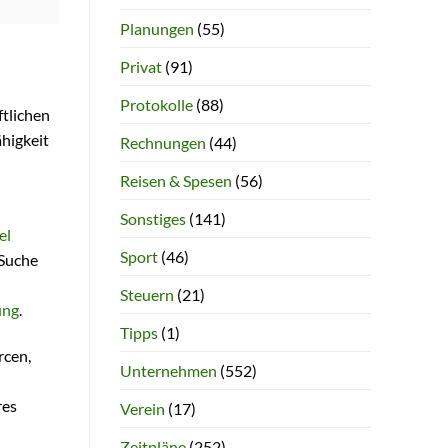
Planungen
(55)
Privat
(91)
Protokolle
(88)
ftlichen
higkeit
Rechnungen
(44)
Reisen & Spesen
(56)
Sonstiges
(141)
el
Sport
(46)
 Suche
Steuern
(21)
ung
.
Tipps
(1)
rcen,
Unternehmen
(552)
res
Verein
(17)
Zeitpläne
(252)