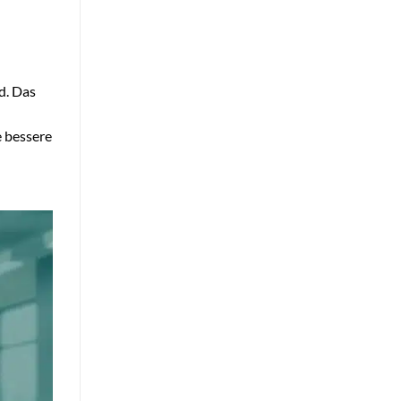
d. Das
e bessere