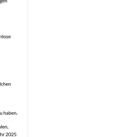
ngen
nlose
lichen
zu haben.
len,
Jahr 2025