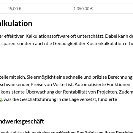
45,00 €
1.350,00 €
alkulation
r effektiven Kalkulationssoftware oft unterschätzt. Dabei kann d
it sparen, sondern auch die Genauigkeit der Kostenkalkulation erh
ile mit sich. Sie ermöglicht eine schnelle und präzise Berechnung
 schwankender Preise von Vorteil ist. Automatisierte Funktionen
e konsistente Überwachung der Rentabilität von Projekten. Zude
g
, was die Geschäftsführung in die Lage versetzt, fundierte
Handwerksgeschäft
rk sollte sich nach den spezifischen Bedürfnissen Ihres Betriebs 