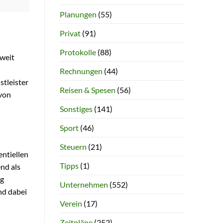
Planungen
(55)
Privat
(91)
Protokolle
(88)
 weit
Rechnungen
(44)
stleister
Reisen & Spesen
(56)
 von
Sonstiges
(141)
Sport
(46)
Steuern
(21)
entiellen
Tipps
(1)
nd als
ng
Unternehmen
(552)
nd dabei
Verein
(17)
Zeitpläne
(252)