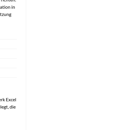
ation in
ützung
erk Excel
legt, die