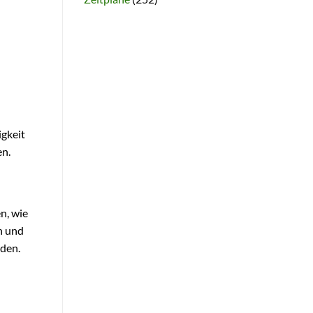
igkeit
en.
n, wie
n und
rden.