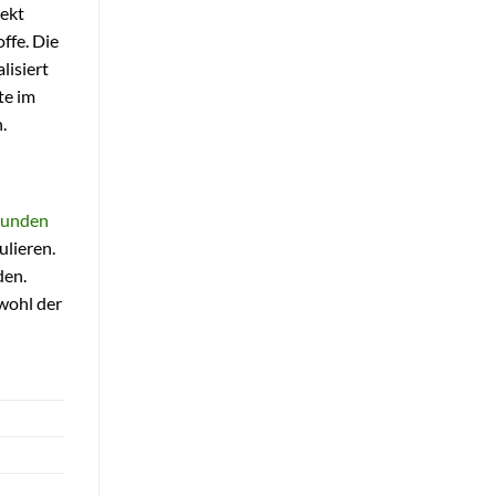
jekt
ffe. Die
lisiert
te im
.
tunden
ulieren.
den.
wohl der