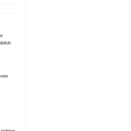
er
eblich
 von
m
richten.