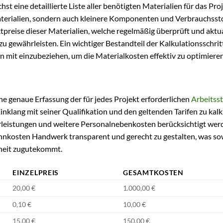
t eine detaillierte Liste aller benötigten Materialien für das Pro
aterialien, sondern auch kleinere Komponenten und Verbrauchssto
preise dieser Materialien, welche regelmäßig überprüft und aktua
zu gewährleisten. Ein wichtiger Bestandteil der Kalkulationsschrit
 mit einzubeziehen, um die Materialkosten effektiv zu optimieren
 genaue Erfassung der für jedes Projekt erforderlichen
Arbeitss
Einklang mit seiner Qualifikation und den geltenden Tarifen zu kalk
rleistungen und weitere Personalnebenkosten berücksichtigt wer
ohnkosten Handwerk transparent und gerecht zu gestalten, was so
nheit zugutekommt.
EINZELPREIS
GESAMTKOSTEN
20,00 €
1.000,00 €
0,10 €
10,00 €
15,00 €
150,00 €