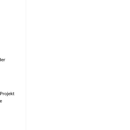
der
 Projekt
e