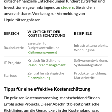
kritische finanzielle Entscheidungen fundiert zu treffen und
Investitionen gewinnbringend zu
steuern
. Sie sind ein
unverzichtbares Werkzeug zur Vermeidung von
Liquiditätsengpässen.
WICHTIGKEIT DER
BEREICH
BEISPIELE
KOSTENSCHÄTZUNG
Essenziell für
Infrastrukturprojekte,
Bauindustrie
Budgetkontrolle und
Wohnungsbau
Risikomanagement
Kritisch für Zeit- und
Softwareentwicklung,
IT-Projekte
Ressourcenmanagement
Systemintegration
Zentral für strategische
Produktentwicklung,
Startups
Finanzplanung
Markteintritt
Tipps für eine effektive Kostenschätzung
Ein präziser Kostenvoranschlag ist entscheidend für den
Erfolg jedes Projekts. Dieser Abschnitt bietet praktische
Richtlinien, um die Genauigkeit in der Kostenplanung zu