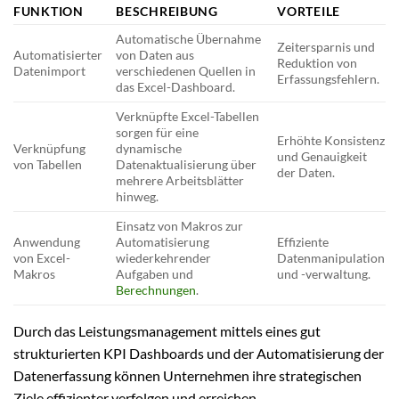
FUNKTION
BESCHREIBUNG
VORTEILE
Automatische Übernahme
Zeitersparnis und
Automatisierter
von Daten aus
Reduktion von
Datenimport
verschiedenen Quellen in
Erfassungsfehlern.
das Excel-Dashboard.
Verknüpfte Excel-Tabellen
sorgen für eine
Erhöhte Konsistenz
Verknüpfung
dynamische
und Genauigkeit
von Tabellen
Datenaktualisierung über
der Daten.
mehrere Arbeitsblätter
hinweg.
Einsatz von Makros zur
Anwendung
Automatisierung
Effiziente
von Excel-
wiederkehrender
Datenmanipulation
Makros
Aufgaben und
und -verwaltung.
Berechnungen
.
Durch das Leistungsmanagement mittels eines gut
strukturierten KPI Dashboards und der Automatisierung der
Datenerfassung können Unternehmen ihre strategischen
Ziele effizienter verfolgen und erreichen.