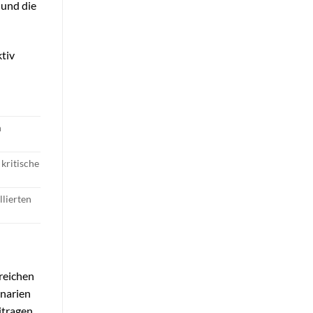
 und die
ktiv
n
 kritische
llierten
reichen
enarien
itragen.