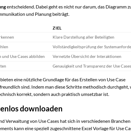
ung
entscheidend. Dabei geht es nicht nur darum, das Diagramm z
ommunikation und Planung beiträgt.
ZIEL
erkennen
Klare Darstellung aller Beteiligten
ählen
Vollständigkeitsprüfung der Systemanford
n und Use Cases abbilden
Vernetzte Übersicht der Interaktionen
lten
Genauigkeit und Transparenz der Use Case
bieten eine nützliche Grundlage für das Erstellen von Use Case
reundlich sind. Indem man diese Schritte methodisch durchgeht, 
technisch korrekt, sondern auch praktisch umsetzbar ist.
stenlos downloaden
 und Verwaltung von Use Cases hat sich in verschiedenen Branchen
nts kann eine speziell zugeschnittene Excel Vorlage für Use Ca