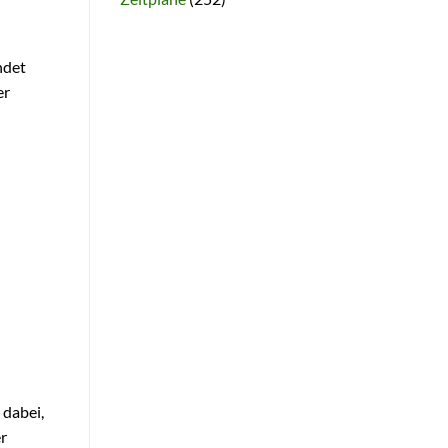
ndet
er
 dabei,
r