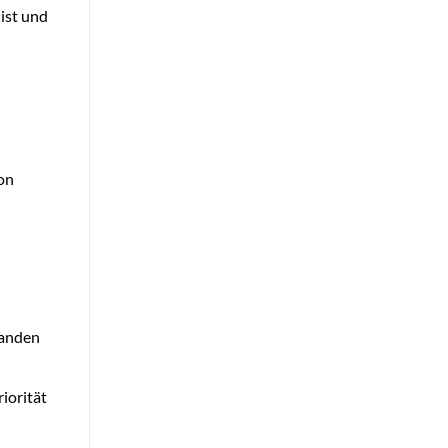
 ist und
on
tanden
iorität