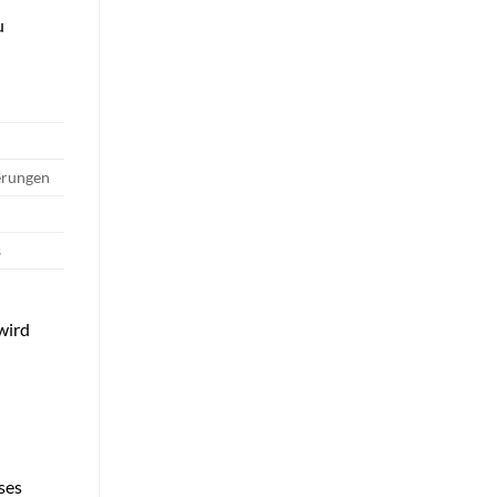
u
erungen
s
wird
ses