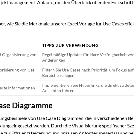
Projektmanagement-Abläufe, um den Überblick über den Fortschritt
er, wie Sie die Merkmale unserer Excel Vorlage für Use Cases effe
TIPPS ZUR VERWENDUNG
d Organisierung von
Regelmäßige Updates für klare Verfolgbarkeit vo
Änderungen
orisierung von Use
Filtern Sie Use Cases nach Priorität, um Fokus auf
Bereiche zu legen
Implementieren Sie Hyperlinks, die direkt zu detai
lierte Informationen
Ansichten führen
Case Diagramme
ungsbeispiele von Use Case Diagrammen, die in verschiedenen Be
ng eingesetzt werden. Durch die Visualisierung spezifischer Sz
e zur Effizienzsteigerung und präzisen Anforderungserfassung be