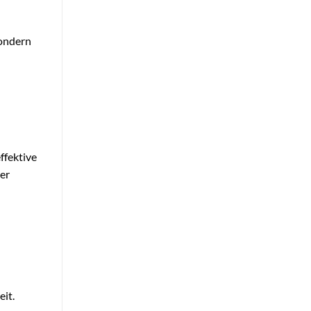
sondern
effektive
er
eit.