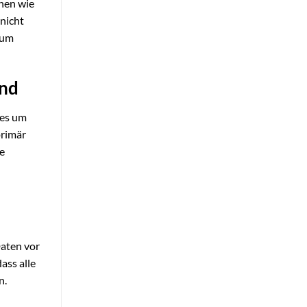
onen wie
nicht
 um
and
 es um
primär
e
Daten vor
ass alle
n.