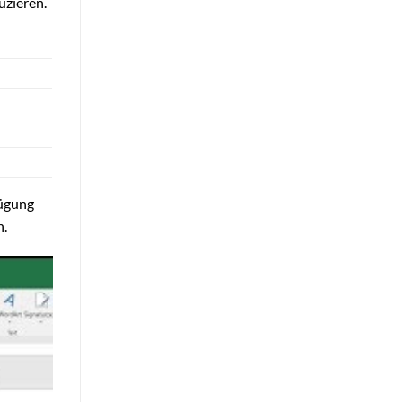
uzieren.
fügung
n.