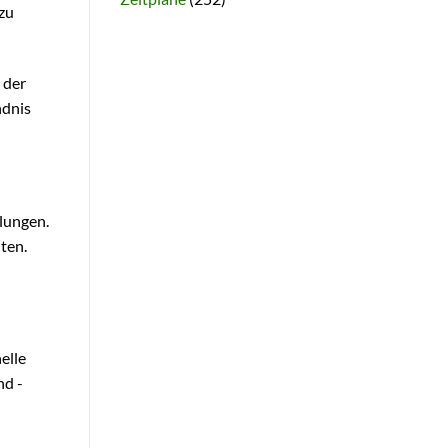
zu
 der
ndnis
lungen.
ten.
elle
d -