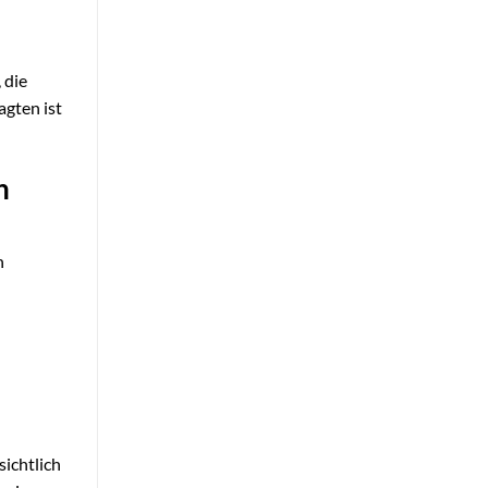
 die
gten ist
n
n
sichtlich