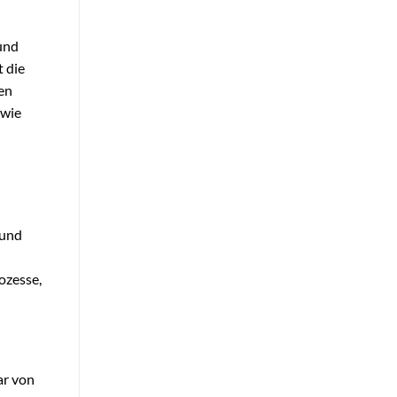
und
 die
en
owie
 und
ozesse,
ar von