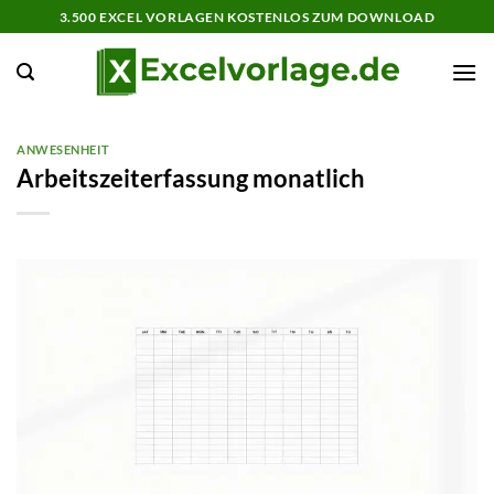
Zum
3.500 EXCEL VORLAGEN KOSTENLOS ZUM DOWNLOAD
Inhalt
springen
ANWESENHEIT
Arbeitszeiterfassung monatlich