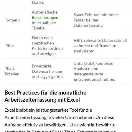
Daten.
Automatische
Spart Zeit und minimiert
Berechnungen
Formeln
Fehler bei der
innerhalb der
Datenerfassung.
Tabelle.
Daten nach
Hilft, relevante Daten schnell
spezifischen
Filter
zu finden und Trands zu
Kriterien ordnen
analysieren.
und anzeigen.
Unterstützt komplexe
Erweiterte
Pivot-
Analysen und
Datensortierung
Tabellen
datengesteuerte
und -aggregation.
Entscheidungsfindung.
Best Practices für die monatliche
Arbeitszeiterfassung mit Excel
Excel bleibt ein leistungsstarkes Tool für die
Arbeitszeiterfassung in vielen Unternehmen. Um diese
Aufgabe effektiv zu bewältigen, ist es wichtig, bewährte
Methoden in Bezug auf Excel-Tipps, Fehlerminimierung,