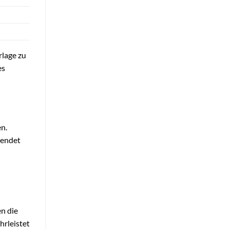
rlage zu
es
n.
wendet
n die
hrleistet