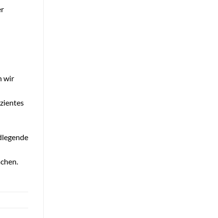
er
n wir
izientes
ndlegende
achen.