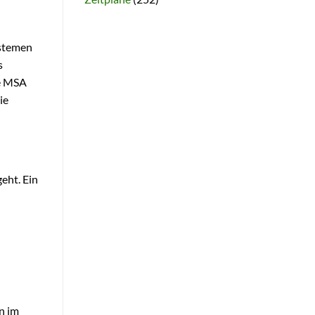
ystemen
s
ie MSA
ie
eht. Ein
n im