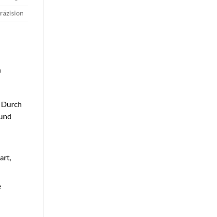
räzision
n
. Durch
 und
art,
e