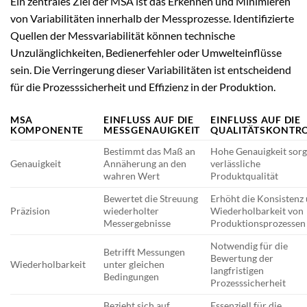
Ein zentrales Ziel der MSA ist das Erkennen und Minimieren
von Variabilitäten innerhalb der Messprozesse. Identifizierte
Quellen der Messvariabilität können technische
Unzulänglichkeiten, Bedienerfehler oder Umwelteinflüsse
sein. Die Verringerung dieser Variabilitäten ist entscheidend
für die Prozesssicherheit und Effizienz in der Produktion.
MSA
EINFLUSS AUF DIE
EINFLUSS AUF DIE
KOMPONENTE
MESSGENAUIGKEIT
QUALITÄTSKONTRO
Bestimmt das Maß an
Hohe Genauigkeit sorg
Genauigkeit
Annäherung an den
verlässliche
wahren Wert
Produktqualität
Bewertet die Streuung
Erhöht die Konsistenz
Präzision
wiederholter
Wiederholbarkeit von
Messergebnisse
Produktionsprozessen
Notwendig für die
Betrifft Messungen
Bewertung der
Wiederholbarkeit
unter gleichen
langfristigen
Bedingungen
Prozesssicherheit
Bezieht sich auf
Essenziell für die