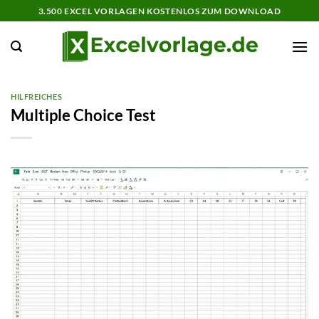
Zum
3.500 EXCEL VORLAGEN KOSTENLOS ZUM DOWNLOAD
Inhalt
springen
HILFREICHES
Multiple Choice Test