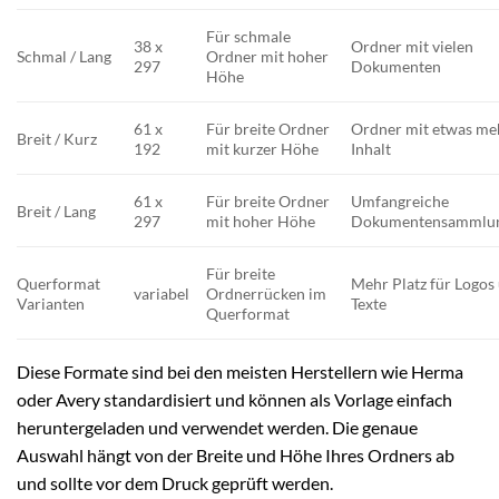
Für schmale
38 x
Ordner mit vielen
Schmal / Lang
Ordner mit hoher
297
Dokumenten
Höhe
61 x
Für breite Ordner
Ordner mit etwas me
Breit / Kurz
192
mit kurzer Höhe
Inhalt
61 x
Für breite Ordner
Umfangreiche
Breit / Lang
297
mit hoher Höhe
Dokumentensammlu
Für breite
Querformat
Mehr Platz für Logos
variabel
Ordnerrücken im
Varianten
Texte
Querformat
Diese Formate sind bei den meisten Herstellern wie Herma
oder Avery standardisiert und können als Vorlage einfach
heruntergeladen und verwendet werden. Die genaue
Auswahl hängt von der Breite und Höhe Ihres Ordners ab
und sollte vor dem Druck geprüft werden.