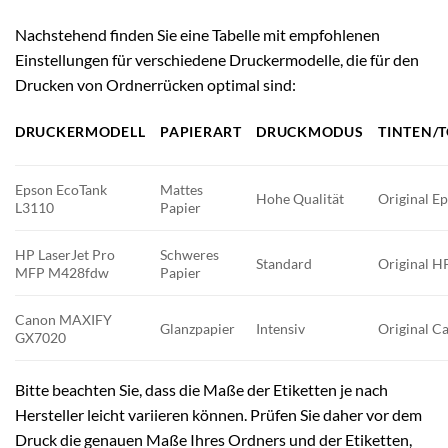
Nachstehend finden Sie eine Tabelle mit empfohlenen
Einstellungen für verschiedene Druckermodelle, die für den
Drucken von Ordnerrücken optimal sind:
DRUCKERMODELL
PAPIERART
DRUCKMODUS
TINTEN/
Epson EcoTank
Mattes
Hohe Qualität
Original E
L3110
Papier
HP LaserJet Pro
Schweres
Standard
Original H
MFP M428fdw
Papier
Canon MAXIFY
Glanzpapier
Intensiv
Original C
GX7020
Bitte beachten Sie, dass die Maße der Etiketten je nach
Hersteller leicht variieren können. Prüfen Sie daher vor dem
Druck die genauen Maße Ihres Ordners und der Etiketten,