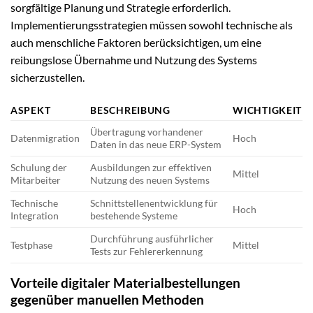
sorgfältige Planung und Strategie erforderlich.
Implementierungsstrategien müssen sowohl technische als
auch menschliche Faktoren berücksichtigen, um eine
reibungslose Übernahme und Nutzung des Systems
sicherzustellen.
ASPEKT
BESCHREIBUNG
WICHTIGKEIT
Übertragung vorhandener
Datenmigration
Hoch
Daten in das neue ERP-System
Schulung der
Ausbildungen zur effektiven
Mittel
Mitarbeiter
Nutzung des neuen Systems
Technische
Schnittstellenentwicklung für
Hoch
Integration
bestehende Systeme
Durchführung ausführlicher
Testphase
Mittel
Tests zur Fehlererkennung
Vorteile digitaler Materialbestellungen
gegenüber manuellen Methoden