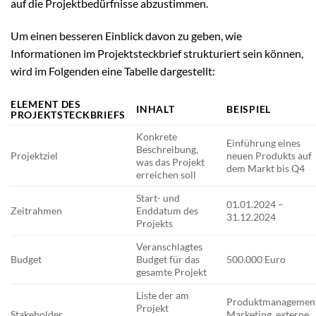
auf die Projektbedürfnisse abzustimmen.
Um einen besseren Einblick davon zu geben, wie
Informationen im Projektsteckbrief strukturiert sein können,
wird im Folgenden eine Tabelle dargestellt:
ELEMENT DES
INHALT
BEISPIEL
PROJEKTSTECKBRIEFS
Konkrete
Einführung eines
Beschreibung,
Projektziel
neuen Produkts auf
was das Projekt
dem Markt bis Q4
erreichen soll
Start- und
01.01.2024 –
Zeitrahmen
Enddatum des
31.12.2024
Projekts
Veranschlagtes
Budget
Budget für das
500.000 Euro
gesamte Projekt
Liste der am
Produktmanagement
Projekt
Stakeholder
Marketing, externe