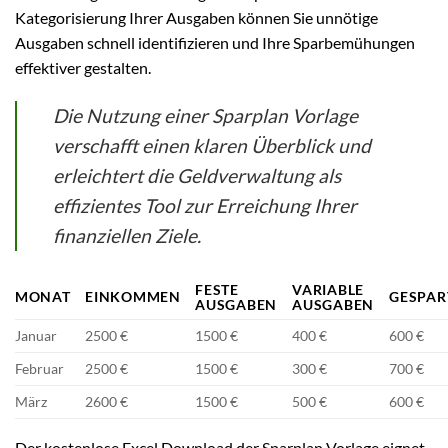
Kategorisierung Ihrer Ausgaben können Sie unnötige
Ausgaben schnell identifizieren und Ihre Sparbemühungen
effektiver gestalten.
Die Nutzung einer Sparplan Vorlage
verschafft einen klaren Überblick und
erleichtert die Geldverwaltung als
effizientes Tool zur Erreichung Ihrer
finanziellen Ziele.
FESTE
VARIABLE
MONAT
EINKOMMEN
GESPAR
AUSGABEN
AUSGABEN
Januar
2500 €
1500 €
400 €
600 €
Februar
2500 €
1500 €
300 €
700 €
März
2600 €
1500 €
500 €
600 €
Der kostenlose Excel Download der Sparplan Vorlage eignet