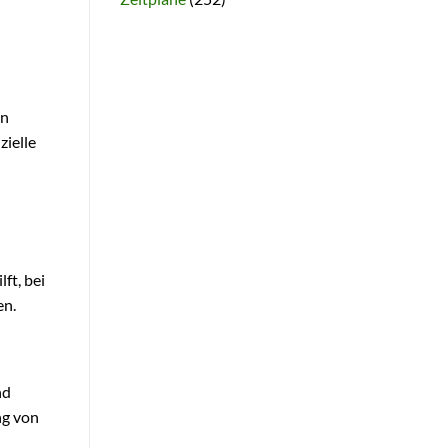
en
zielle
ft, bei
en.
nd
ng von