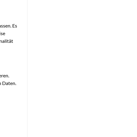
ssen. Es
ise
nalität
eren.
n Daten.