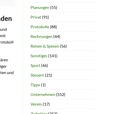
Planungen
(55)
Privat
(91)
aden
Protokolle
(88)
 und
 mit
Rechnungen
(44)
rotokoll
Reisen & Spesen
(56)
Sonstiges
(141)
lären
Sport
(46)
iger
hten und
Steuern
(21)
Tipps
(1)
Unternehmen
(552)
Verein
(17)
Zeitpläne
(252)