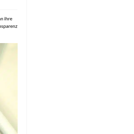
n ihre
ansparenz