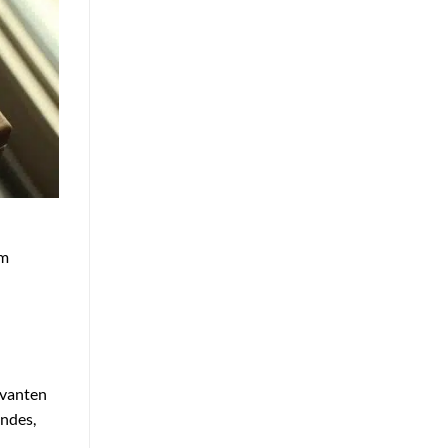
im
evanten
ndes,