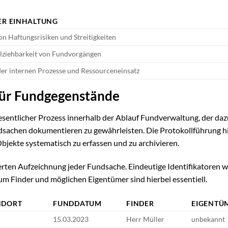
ER EINHALTUNG
n Haftungsrisiken und Streitigkeiten
lziehbarkeit von Fundvorgängen
er internen Prozesse und Ressourceneinsatz
 für Fundgegenstände
esentlicher Prozess innerhalb der Ablauf Fundverwaltung, der daz
undsachen dokumentieren zu gewährleisten. Die Protokollführung hi
bjekte systematisch zu erfassen und zu archivieren.
ierten Aufzeichnung jeder Fundsache. Eindeutige Identifikatoren w
m Finder und möglichen Eigentümer sind hierbei essentiell.
NDORT
FUNDDATUM
FINDER
EIGENTÜ
k
15.03.2023
Herr Müller
unbekannt