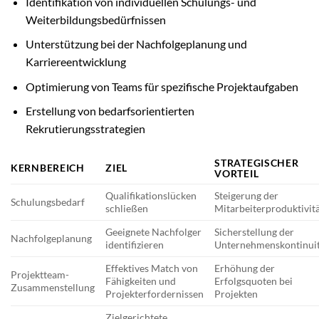
Identifikation von individuellen Schulungs- und
Weiterbildungsbedürfnissen
Unterstützung bei der Nachfolgeplanung und
Karriereentwicklung
Optimierung von Teams für spezifische Projektaufgaben
Erstellung von bedarfsorientierten
Rekrutierungsstrategien
STRATEGISCHER
KERNBEREICH
ZIEL
VORTEIL
Qualifikationslücken
Steigerung der
Schulungsbedarf
schließen
Mitarbeiterproduktivit
Geeignete Nachfolger
Sicherstellung der
Nachfolgeplanung
identifizieren
Unternehmenskontinui
Effektives Match von
Erhöhung der
Projektteam-
Fähigkeiten und
Erfolgsquoten bei
Zusammenstellung
Projekterfordernissen
Projekten
Zielgerichtete