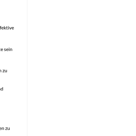
fektive
e sein
n zu
nd
en zu