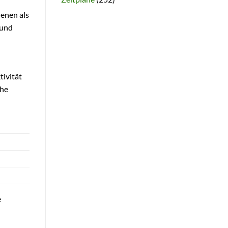
denen als
 und
tivität
che
e
e