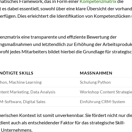
ematisches Framework, das in Form einer
Kompetenzmatrix
die
 es dabei essentiell, sowohl über eine klare Übersicht der vorhan
verfügen. Dies erleichtert die Identifikation von Kompetenzlücken
nzmatrix eine transparente und effiziente Bewertung der
dungsmaßnahmen und letztendlich zur Erhöhung der Arbeitsproduk
profil jedes Mitarbeiters bildet hierbei die Grundlage für strategis
NÖTIGTE SKILLS
MASSNAHMEN
hon, Machine Learning
Schulung Python
tent Marketing, Data Analysis
Workshop Content Strategi
-Software, Digital Sales
Einführung CRM-System
rischen Kontext ist somit unverkennbar. Sie fördert nicht nur di
dient auch als entscheidender Faktor für das strategische Skill-
es Unternehmens.