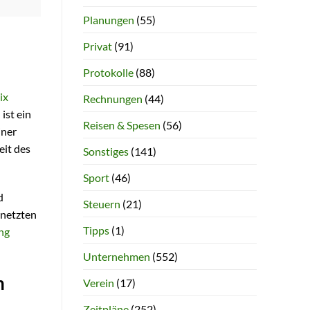
Planungen
(55)
Privat
(91)
Protokolle
(88)
ix
Rechnungen
(44)
ist ein
Reisen & Spesen
(56)
iner
eit des
Sonstiges
(141)
Sport
(46)
d
Steuern
(21)
rnetzten
Tipps
(1)
ng
Unternehmen
(552)
n
Verein
(17)
Zeitpläne
(252)