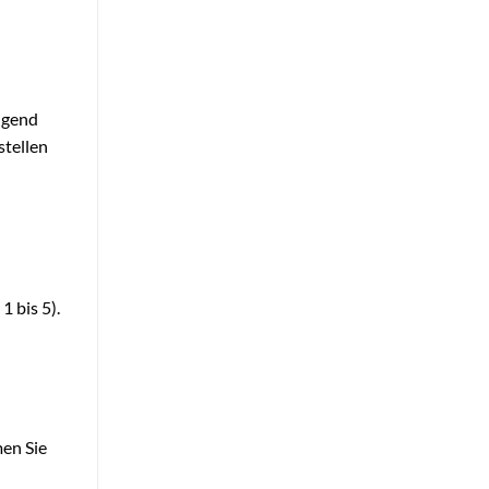
lgend
stellen
 bis 5).
en Sie