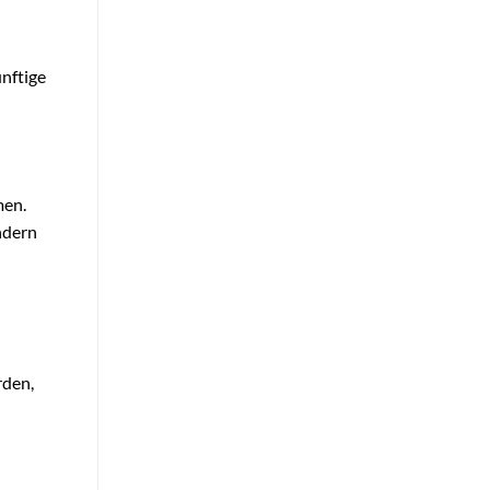
nftige
men.
ndern
rden,