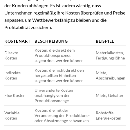
der Kunden abhängen. Es ist zudem wichtig, dass
Unternehmen regelmäßig ihre Kosten überprüfen und Preise
anpassen, um Wettbewerbsfähig zu bleiben und die
Profitabilität zu sichern.
KOSTENART
BESCHREIBUNG
BEISPIEL
Kosten, die direkt dem
Direkte
Materialkosten,
Produktionsprozess
Kosten
Fertigungslöhne
zugeordnet werden können
Kosten, die nicht direkt den
Indirekte
Miete,
hergestellten Einheiten
Kosten
Abschreibungen
zugeordnet werden können
Unveränderte Kosten
Fixe Kosten
unabhängig von der
Miete, Gehälter
Produktionsmenge
Kosten, die mit der
Variable
Rohstoffe,
Veränderung der Produktions-
Kosten
Energiekosten
oder Absatzmenge schwanken