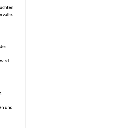
euchten
rvalle,
 der
wird.
n.
len und