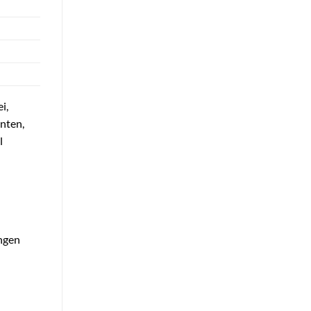
i,
nten,
l
ngen