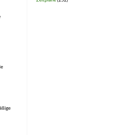
e
ie
äßige