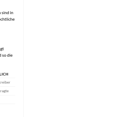
 sind in
chtliche
ägt
 so die
LICH
reiber
tragte