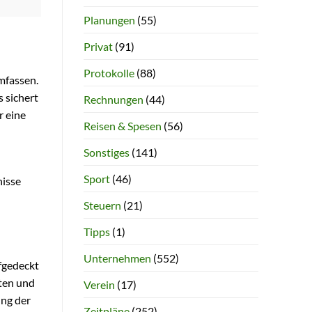
Planungen
(55)
Privat
(91)
Protokolle
(88)
mfassen.
s sichert
Rechnungen
(44)
r eine
Reisen & Spesen
(56)
Sonstiges
(141)
Sport
(46)
nisse
Steuern
(21)
Tipps
(1)
Unternehmen
(552)
ufgedeckt
nten und
Verein
(17)
ung der
Zeitpläne
(252)