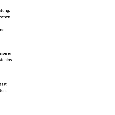
utung.
ischen
ind.
unserer
stenlos
asst
ten,