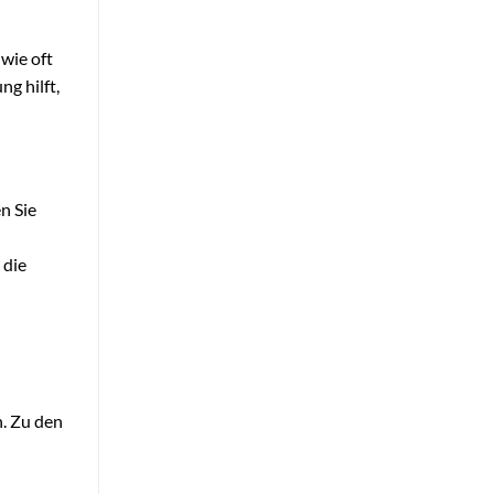
 wie oft
g hilft,
n Sie
 die
n. Zu den