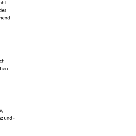
ohl
 des
chend
ach
chen
e,
z und -