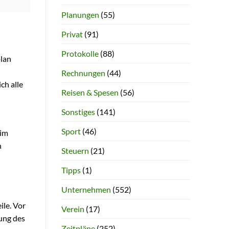
Planungen
(55)
Privat
(91)
Protokolle
(88)
plan
Rechnungen
(44)
ch alle
Reisen & Spesen
(56)
Sonstiges
(141)
Sport
(46)
 im
n
Steuern
(21)
Tipps
(1)
Unternehmen
(552)
ile. Vor
Verein
(17)
ung des
Zeitpläne
(252)