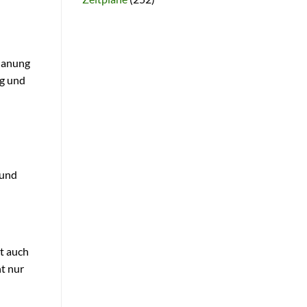
planung
ng und
 und
rt auch
ht nur