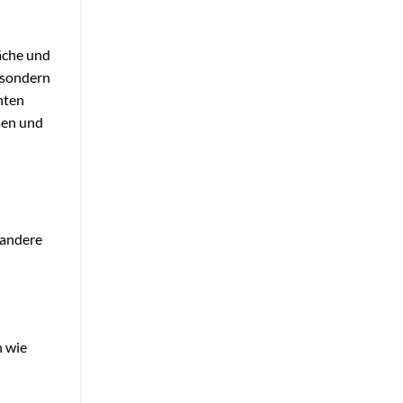
äche und
, sondern
chten
ssen und
 andere
n wie