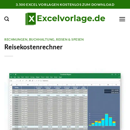
Zum
3.500 EXCEL VORLAGEN KOSTENLOS ZUM DOWNLOAD
Inhalt
springen
RECHNUNGEN
,
BUCHHALTUNG
,
REISEN & SPESEN
Reisekostenrechner