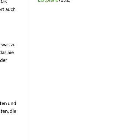
 Das
ert auch
, was zu
das Sie
 der
sten und
ten, die