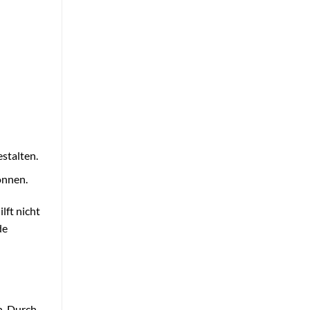
stalten.
önnen.
lft nicht
de
n. Durch