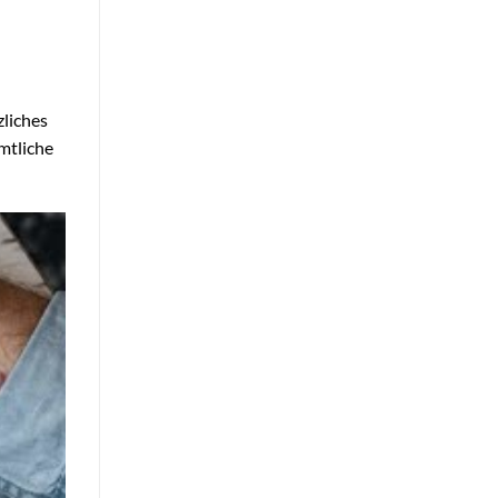
zliches
ämtliche