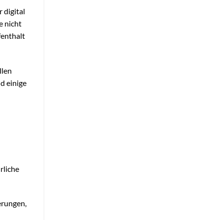
 digital
e nicht
fenthalt
llen
nd einige
rliche
erungen,