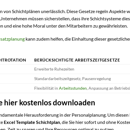
en von Schichtplänen unerlässlich. Diese Gesetze regeln Aspekte w
Unternehmen müssen sicherstellen, dass ihre Schichtsysteme die
en und eine hohe Moral unter den Mitarbeitern zu gewährleisten.
nsatzplanung
kann zudem helfen, die Einhaltung dieser gesetzlich
CHTROTATION
BERÜCKSICHTIGTE ARBEITSZEITGESETZE
Erweiterte Ruhezeiten
Standardarbeitszeitgesetz, Pausenregelung
Flexibilität in
Arbeitsstunden
, Anpassung an Betrieb
e hier kostenlos downloaden
 fundamentale Herausforderung in der Personalplanung. Um diesen
te
Excel Template Schichtplan
, die Sie hier sofort und ohne Kost
nen, Zeit zu sparen und Ihre Ressourcen optimal zu nutzen.