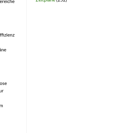
ereiche
ffizienz
äne
lose
ur
em