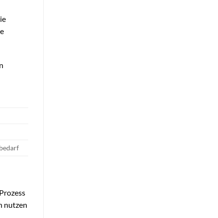
ie
se
en
sbedarf
 Prozess
en nutzen