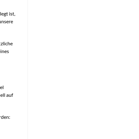
egt ist,
unsere
zliche
eines
el
ell auf
rden: