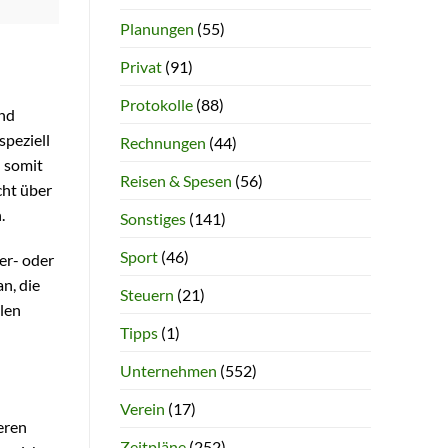
Planungen
(55)
Privat
(91)
Protokolle
(88)
und
speziell
Rechnungen
(44)
 somit
Reisen & Spesen
(56)
cht über
.
Sonstiges
(141)
Sport
(46)
er- oder
n, die
Steuern
(21)
llen
Tipps
(1)
Unternehmen
(552)
Verein
(17)
eren
Zeitpläne
(252)