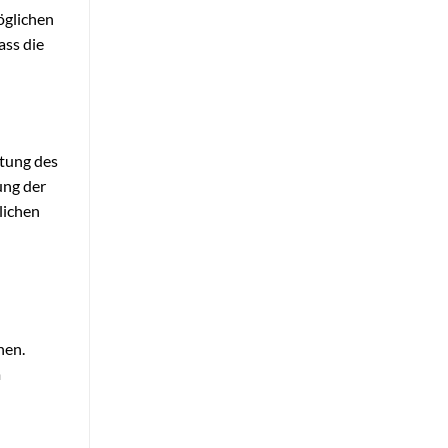
öglichen
ass die
ltung des
ung der
lichen
nen.
m