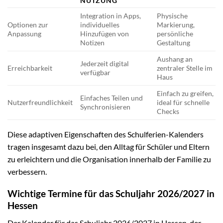
NUTZUNG
Integration in Apps,
Physische
Optionen zur
individuelles
Markierung,
Anpassung
Hinzufügen von
persönliche
Notizen
Gestaltung
Aushang an
Jederzeit digital
Erreichbarkeit
zentraler Stelle im
verfügbar
Haus
Einfach zu greifen,
Einfaches Teilen und
Nutzerfreundlichkeit
ideal für schnelle
Synchronisieren
Checks
Diese adaptiven Eigenschaften des Schulferien-Kalenders
tragen insgesamt dazu bei, den Alltag für Schüler und Eltern
zu erleichtern und die Organisation innerhalb der Familie zu
verbessern.
Wichtige Termine für das Schuljahr 2026/2027 in
Hessen
Der Kalender für das Schuljahr 2026/2027 in Hessen, der